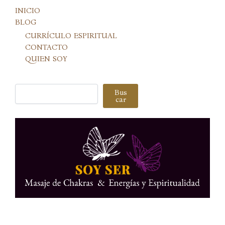
INICIO
BLOG
CURRÍCULO ESPIRITUAL
CONTACTO
QUIEN SOY
Buscar
Bus
car