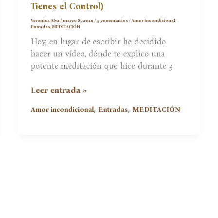
Tienes el Control)
Veronica Alva
/
marzo 8, 2020
/
3 comentarios
/
Amor incondicional
,
Entradas
,
MEDITACIÓN
Hoy, en lugar de escribir he decidido
hacer un vídeo, dónde te explico una
potente meditación que hice durante 3
Meditación
Leer entrada »
para
,
,
Amor incondicional
Entradas
MEDITACIÓN
Subir
Tu
Vibración
(ante
Situaciones
sobre
las
que
NO