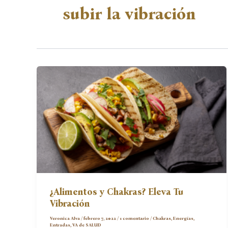
subir la vibración
¿Alimentos y Chakras? Eleva Tu
Vibración
Veronica Alva
/
febrero 7, 2022
/
1 comentario
/
Chakras
,
Energías
,
Entradas
,
VA de SALUD