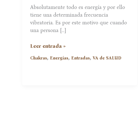
Absolutamente todo es energía y por ello
tiene una determinada frecuencia
vibratoria. Es por este motivo que cuando
una persona […]
¿Alimentos
Leer entrada »
y
,
,
,
Chakras
Energías
Entradas
VA de SALUD
Chakras?
Eleva
Tu
Vibración