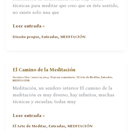
técnicas para meditar que creo que en éste sentido,
no existe solo una que
La
Leer entrada »
meditación
,
,
Diseño propio
Entradas
MEDITACIÓN
como
forma
de
vida
El Camino de la Meditación
Veronica Alva
/
enero 22, 2014
/
Deja un comentario
/
El Arte de Meditar
,
Entradas
,
MEDITACIÓN
Meditación, un sendero interior El camino de la
meditación es muy diverso, hay infinitos, muchas
técnicas y escuelas; todas muy
El
Leer entrada »
Camino
,
,
El Arte de Meditar
Entradas
MEDITACIÓN
de