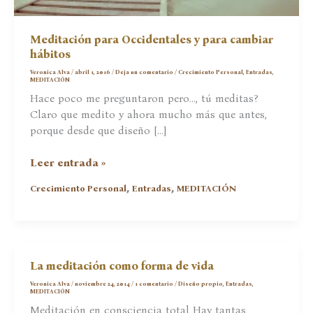
Meditación para Occidentales y para cambiar
hábitos
Veronica Alva
/
abril 1, 2016
/
Deja un comentario
/
Crecimiento Personal
,
Entradas
,
MEDITACIÓN
Hace poco me preguntaron pero…, tú meditas?
Claro que medito y ahora mucho más que antes,
porque desde que diseño […]
Meditación
Leer entrada »
para
,
,
Crecimiento Personal
Entradas
MEDITACIÓN
Occidentales
y
para
cambiar
hábitos
La meditación como forma de vida
Veronica Alva
/
noviembre 24, 2014
/
1 comentario
/
Diseño propio
,
Entradas
,
MEDITACIÓN
Meditación en consciencia total Hay tantas