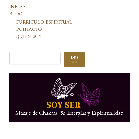
INICIO
BLOG
CURRÍCULO ESPIRITUAL
CONTACTO
QUIEN SOY
Buscar
Bus
car