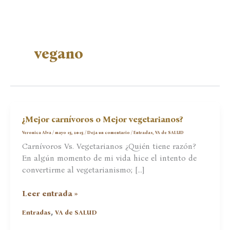
vegano
¿Mejor carnívoros o Mejor vegetarianos?
Veronica Alva
/
mayo 15, 2015
/
Deja un comentario
/
Entradas
,
VA de SALUD
Carnívoros Vs. Vegetarianos ¿Quién tiene razón?
En algún momento de mi vida hice el intento de
convertirme al vegetarianismo; […]
¿Mejor
Leer entrada »
carnívoros
,
Entradas
VA de SALUD
o
Mejor