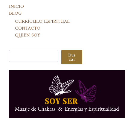
INICIO
BLOG
CURRÍCULO ESPIRITUAL
CONTACTO
QUIEN SOY
Buscar
Bus
car