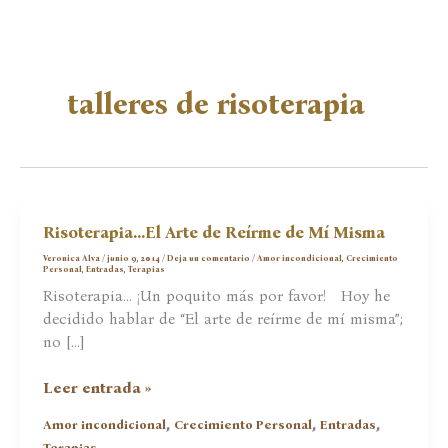
talleres de risoterapia
Risoterapia…El Arte de Reírme de Mí Misma
Veronica Alva
/
junio 9, 2014
/
Deja un comentario
/
Amor incondicional
,
Crecimiento
Personal
,
Entradas
,
Terapias
Risoterapia… ¡Un poquito más por favor! Hoy he
decidido hablar de “El arte de reírme de mí misma”;
no […]
Risoterapia…
Leer entrada »
El
,
,
,
Amor incondicional
Crecimiento Personal
Entradas
Arte
Terapias