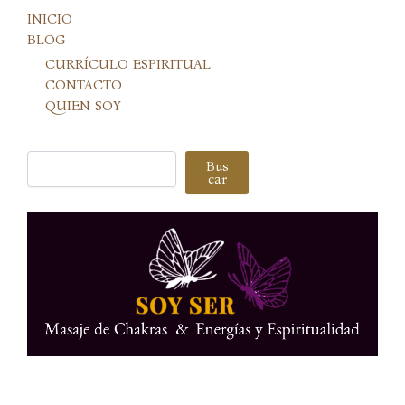
INICIO
BLOG
CURRÍCULO ESPIRITUAL
CONTACTO
QUIEN SOY
Buscar
Bus
car