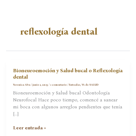
reflexología dental
Bioneuroemoción y Salud bucal o Reflexología
dental
Veronica Alva
/
junio 2, 2015
/
1 comentario
/
Entradas
,
VA de SALUD
Bioneuroemoción y Salud bucal Odontología
Neurofocal Hace poco tiempo, comencé a sanear
mi boca con algunos arreglos pendientes que tenía
[…]
Bioneuroemoción
Leer entrada »
y