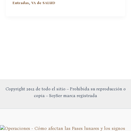
,
Entradas
VA de SALUD
Salud
bucal
o
Reflexología
dental
Copyright 2012 de todo el sitio – Prohibida su reproducción o
copia – SoySer marca registrada