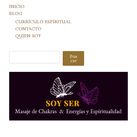
INICIO
BLOG
CURRÍCULO ESPIRITUAL
CONTACTO
QUIEN SOY
Buscar
Bus
car