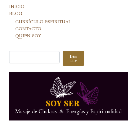
INICIO
BLOG
CURRÍCULO ESPIRITUAL
CONTACTO
QUIEN SOY
Buscar
Bus
car