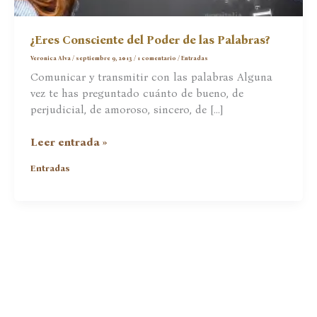
¿Eres Consciente del Poder de las Palabras?
Veronica Alva
/
septiembre 9, 2013
/
1 comentario
/
Entradas
Comunicar y transmitir con las palabras Alguna
vez te has preguntado cuánto de bueno, de
perjudicial, de amoroso, sincero, de […]
¿Eres
Leer entrada »
Consciente
Entradas
del
Poder
de
las
Palabras?