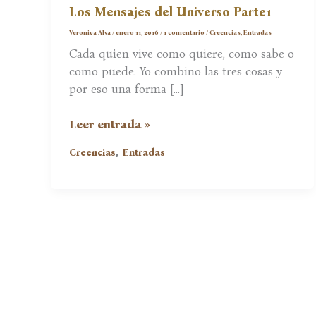
Los Mensajes del Universo Parte1
Veronica Alva
/
enero 11, 2016
/
1 comentario
/
Creencias
,
Entradas
Cada quien vive como quiere, como sabe o
como puede. Yo combino las tres cosas y
por eso una forma […]
Los
Leer entrada »
Mensajes
,
Creencias
Entradas
del
Universo
Parte1