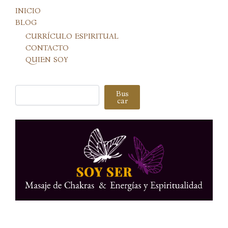
INICIO
BLOG
CURRÍCULO ESPIRITUAL
CONTACTO
QUIEN SOY
Buscar
Bus
car