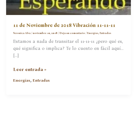
11 de Noviembre de 2018 Vibración 11-11-11
Veronica Alva
/
noviembre 10, 2018
/
Deja un comentario
/
Energías
,
Entradas
Estamos a nada de transitar el 11-11-11 ¿pero qué es,
qué significa o implica? Te lo cuento en fácil aquí…
[…]
11
Leer entrada »
de
,
Energías
Entradas
Noviembre
de
2018
Vibración
11-
11-
11