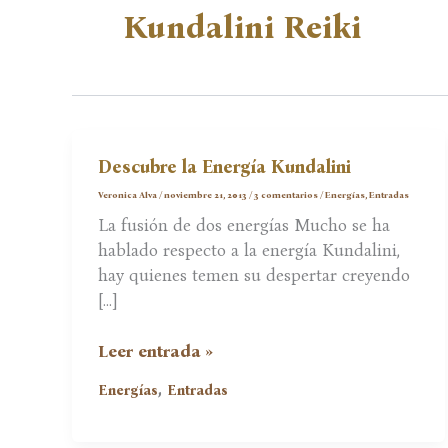
Kundalini Reiki
Descubre la Energía Kundalini
Veronica Alva
/
noviembre 21, 2013
/
3 comentarios
/
Energías
,
Entradas
La fusión de dos energías Mucho se ha
hablado respecto a la energía Kundalini,
hay quienes temen su despertar creyendo
[…]
Descubre
Leer entrada »
la
,
Energías
Entradas
Energía
Kundalini