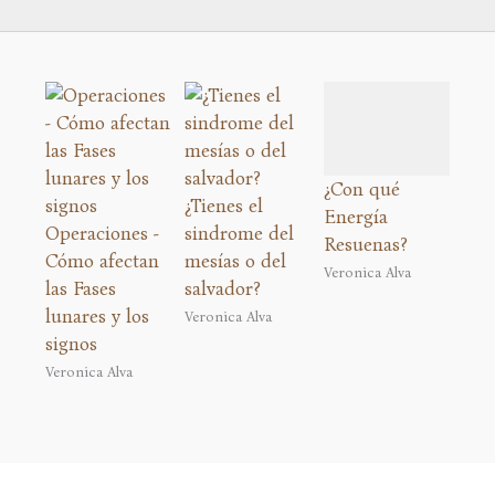
¿Con qué
¿Tienes el
Energía
Operaciones -
sindrome del
Resuenas?
Cómo afectan
mesías o del
Veronica Alva
las Fases
salvador?
lunares y los
Veronica Alva
signos
Veronica Alva
azon, obtengo ingresos por las compras adscritas que cumpl