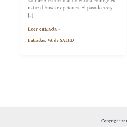
sanitario tradicional no encaja contigo es
natural buscar opciones. El pasado 2015
[…]
El
Leer entrada »
Sistema
,
Entradas
VA de SALUD
Sanitario
Está
Enfermo
Copyright 201