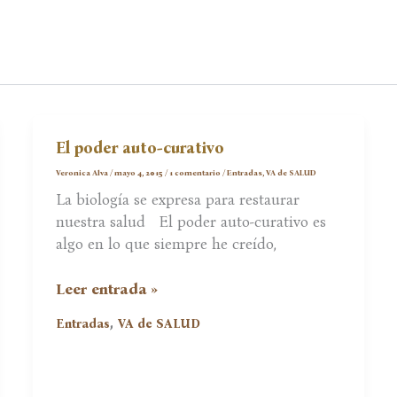
El poder auto-curativo
Veronica Alva
/
mayo 4, 2015
/
1 comentario
/
Entradas
,
VA de SALUD
La biología se expresa para restaurar
nuestra salud El poder auto-curativo es
algo en lo que siempre he creído,
El
Leer entrada »
poder
,
Entradas
VA de SALUD
auto-
curativo