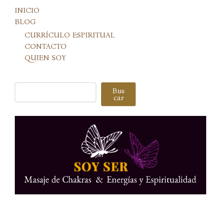
INICIO
BLOG
CURRÍCULO ESPIRITUAL
CONTACTO
QUIEN SOY
Buscar
Bus
car