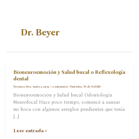
Dr. Beyer
Bioneuroemoción y Salud bucal o Reflexología
dental
Veronica Alva
/
junio 2, 2015
/
1 comentario
/
Entradas
,
VA de SALUD
Bioneuroemoción y Salud bucal Odontología
Neurofocal Hace poco tiempo, comencé a sanear
mi boca con algunos arreglos pendientes que tenía
[…]
Bioneuroemoción
Leer entrada »
y