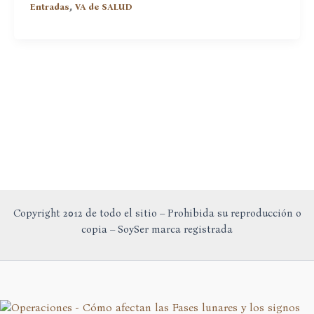
,
Entradas
VA de SALUD
Salud
bucal
o
Reflexología
dental
Copyright 2012 de todo el sitio – Prohibida su reproducción o
copia – SoySer marca registrada