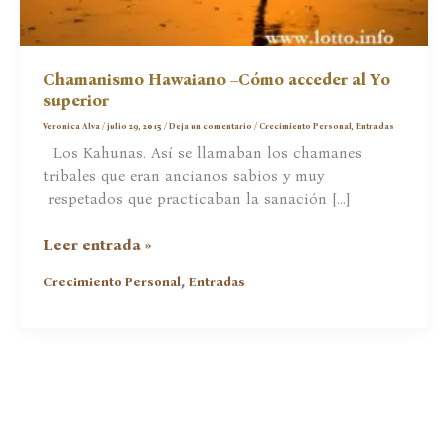
Chamanismo Hawaiano –Cómo acceder al Yo
superior
Veronica Alva
/
julio 29, 2015
/
Deja un comentario
/
Crecimiento Personal
,
Entradas
Los Kahunas. Así se llamaban los chamanes
tribales que eran ancianos sabios y muy
respetados que practicaban la sanación […]
Chamanismo
Leer entrada »
Hawaiano
,
Crecimiento Personal
Entradas
–
Cómo
acceder
al
Yo
superior