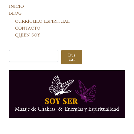
INICIO
BLOG
CURRÍCULO ESPIRITUAL
CONTACTO
QUIEN SOY
Buscar
Bus
car