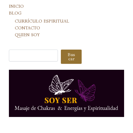
INICIO
BLOG
CURRÍCULO ESPIRITUAL
CONTACTO
QUIEN SOY
Buscar
Bus
car