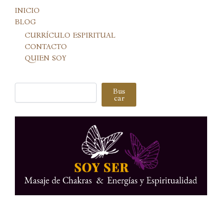
INICIO
BLOG
CURRÍCULO ESPIRITUAL
CONTACTO
QUIEN SOY
Buscar
Bus
car