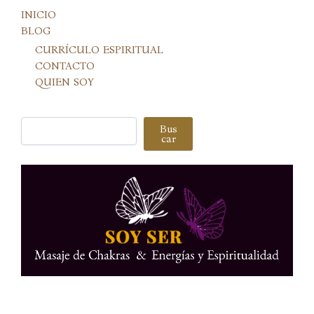
INICIO
BLOG
CURRÍCULO ESPIRITUAL
CONTACTO
QUIEN SOY
Buscar
Bus
car