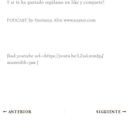
Y si te ha gustado regálame un like y comparte!!
PODCAST by Verónica Alva www.soyser.com
[kad_youtube url=»https://youtu.be/LZ1sLxvmfg4″
maxwidth=500 ]
ANTERIOR
SIGUIENTE