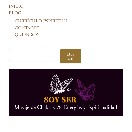
INICIO
BLOG
CURRÍCULO ESPIRITUAL
CONTACTO
QUIEN SOY
Buscar
Bus
car