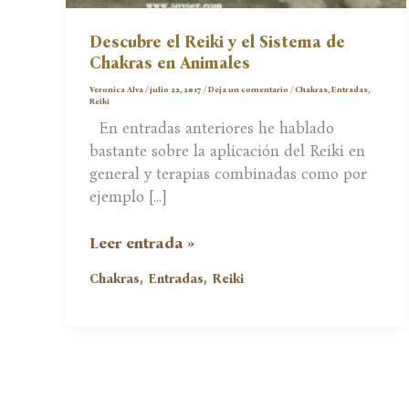
Descubre el Reiki y el Sistema de
Chakras en Animales
Veronica Alva
/
julio 22, 2017
/
Deja un comentario
/
Chakras
,
Entradas
,
Reiki
En entradas anteriores he hablado
bastante sobre la aplicación del Reiki en
general y terapias combinadas como por
ejemplo […]
Descubre
Leer entrada »
el
,
,
Chakras
Entradas
Reiki
Reiki
y
el
Sistema
de
Chakras