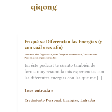
qiqong
En qué se Diferencian las Energías (y
con cuál eres afín)
Veronica Alva
/
agosto 26, 2022
/
Deja un comentario
/
Crecimiento
Personal
,
Energías
,
Entradas
En éste podcast te cuento también de
forma muy resumida mis experiencias con
las diferentes energías con las que me […]
En
Leer entrada »
qué
,
,
Crecimiento Personal
Energías
Entradas
se
Diferencian