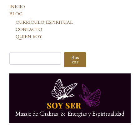
INICIO
BLOG
CURRÍCULO ESPIRITUAL
CONTACTO
QUIEN SOY
Buscar
Bus
car