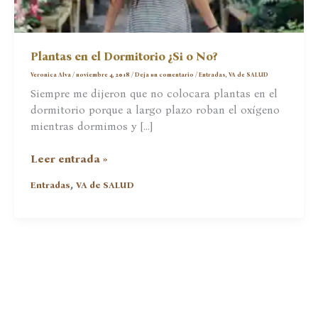
Plantas en el Dormitorio ¿Si o No?
Veronica Alva
/
noviembre 4, 2018
/
Deja un comentario
/
Entradas
,
VA de SALUD
Siempre me dijeron que no colocara plantas en el
dormitorio porque a largo plazo roban el oxígeno
mientras dormimos y […]
Plantas
Leer entrada »
en
,
Entradas
VA de SALUD
el
Dormitorio
¿Si
o
No?