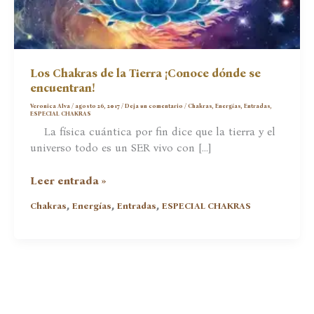
Los Chakras de la Tierra ¡Conoce dónde se
encuentran!
Veronica Alva
/
agosto 26, 2017
/
Deja un comentario
/
Chakras
,
Energías
,
Entradas
,
ESPECIAL CHAKRAS
La física cuántica por fin dice que la tierra y el
universo todo es un SER vivo con […]
Los
Leer entrada »
Chakras
,
,
,
Chakras
Energías
Entradas
ESPECIAL CHAKRAS
de
la
Tierra
¡Conoce
dónde
se
encuentran!