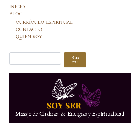
INICIO
BLOG
CURRÍCULO ESPIRITUAL
CONTACTO
QUIEN SOY
Buscar
Bus
car