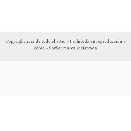
Copyright 2012 de todo el sitio – Prohibida su reproducción o
copia – SoySer marca registrada
En calidad de Afiliado de Amazon, obtengo ingresos por las
compras adscritas que cumplen los requisitos aplicables.
Aviso Legal
Política de Privacidad
Política de Cookies
Configuración de Cookies