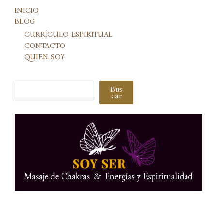
INICIO
BLOG
CURRÍCULO ESPIRITUAL
CONTACTO
QUIEN SOY
Buscar
Bus
car