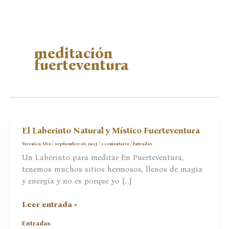
meditación
fuerteventura
El Laberinto Natural y Místico Fuerteventura
Veronica Alva
/
septiembre 26, 2013
/
1 comentario
/
Entradas
Un Laberinto para meditar En Fuerteventura,
tenemos muchos sitios hermosos, llenos de magia
y energía y no es porque yo […]
El
Leer entrada »
Laberinto
Entradas
Natural