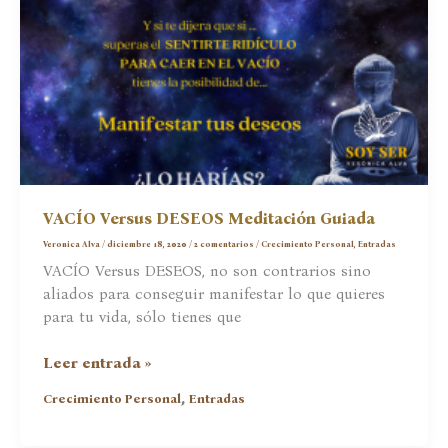
VACÍO Versus DESEOS Meditación Guiada
Veronica Alva
/
diciembre 18, 2020
/
2 comentarios
/
Crecimiento Personal
,
Entradas
VACÍO Versus DESEOS, no son contrarios sino
aliados para conseguir manifestar lo que quieres
para tu vida, sólo tienes que
VACÍO
Leer entrada »
Versus
,
Crecimiento Personal
Entradas
DESEOS
Meditación