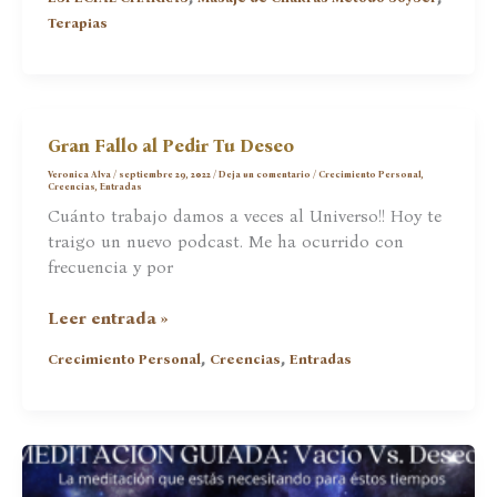
Sueño!
Terapias
Su
Centro
de
Estética
y
Gran Fallo al Pedir Tu Deseo
Masajes!
Veronica Alva
/
septiembre 29, 2022
/
Deja un comentario
/
Crecimiento Personal
,
Creencias
,
Entradas
Cuánto trabajo damos a veces al Universo!! Hoy te
traigo un nuevo podcast. Me ha ocurrido con
frecuencia y por
Gran
Leer entrada »
Fallo
,
,
Crecimiento Personal
Creencias
Entradas
al
Pedir
Tu
Deseo