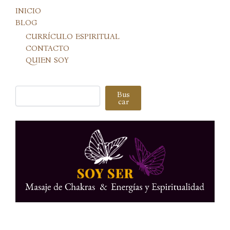
INICIO
BLOG
CURRÍCULO ESPIRITUAL
CONTACTO
QUIEN SOY
Buscar
Bus
car