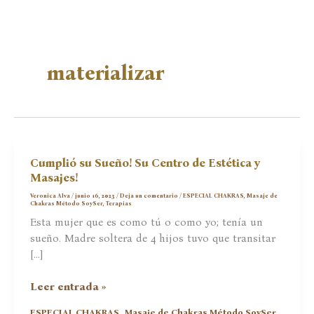
materializar
Cumplió su Sueño! Su Centro de Estética y
Masajes!
Veronica Alva
/
junio 16, 2023
/
Deja un comentario
/
ESPECIAL CHAKRAS
,
Masaje de
Chakras Método SoySer
,
Terapias
Esta mujer que es como tú o como yo; tenía un
sueño. Madre soltera de 4 hijos tuvo que transitar
[…]
Cumplió
Leer entrada »
su
,
,
ESPECIAL CHAKRAS
Masaje de Chakras Método SoySer