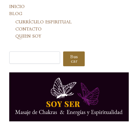
INICIO
BLOG
CURRÍCULO ESPIRITUAL
CONTACTO
QUIEN SOY
Buscar
Bus
car