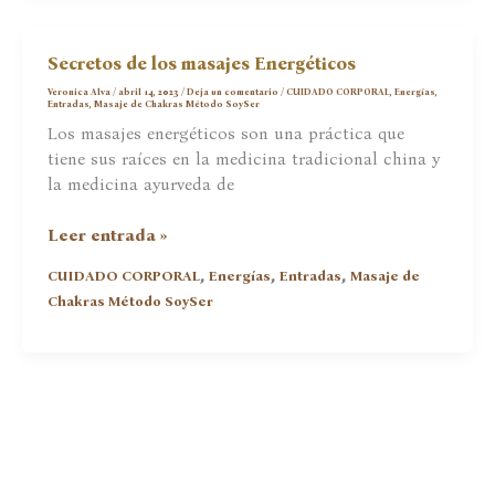
Accede
sin
Sorteos!
Secretos de los masajes Energéticos
Veronica Alva
/
abril 14, 2023
/
Deja un comentario
/
CUIDADO CORPORAL
,
Energías
,
Entradas
,
Masaje de Chakras Método SoySer
Los masajes energéticos son una práctica que
tiene sus raíces en la medicina tradicional china y
la medicina ayurveda de
Secretos
Leer entrada »
de
,
,
,
CUIDADO CORPORAL
Energías
Entradas
Masaje de
los
Chakras Método SoySer
masajes
Energéticos