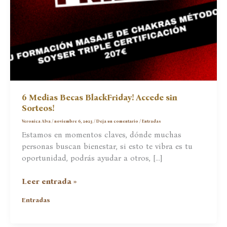
6 Medias Becas BlackFriday! Accede sin
Sorteos!
Veronica Alva
/
noviembre 6, 2023
/
Deja un comentario
/
Entradas
Estamos en momentos claves, dónde muchas
personas buscan bienestar, si esto te vibra es tu
oportunidad, podrás ayudar a otros, […]
6
Leer entrada »
Medias
Entradas
Becas
BlackFriday!