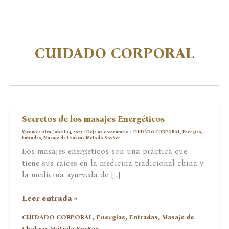
CUIDADO CORPORAL
Secretos de los masajes Energéticos
Veronica Alva
/
abril 14, 2023
/
Deja un comentario
/
CUIDADO CORPORAL
,
Energías
,
Entradas
,
Masaje de Chakras Método SoySer
Los masajes energéticos son una práctica que
tiene sus raíces en la medicina tradicional china y
la medicina ayurveda de […]
Secretos
Leer entrada »
de
,
,
,
CUIDADO CORPORAL
Energías
Entradas
Masaje de
los
Chakras Método SoySer