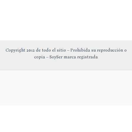
Copyright 2012 de todo el sitio – Prohibida su reproducción o
copia – SoySer marca registrada
En calidad de Afiliado de Amazon, obtengo ingresos por las
compras adscritas que cumplen los requisitos aplicables.
Aviso Legal
Política de Privacidad
Política de Cookies