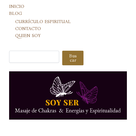
INICIO
BLOG
CURRÍCULO ESPIRITUAL
CONTACTO
QUIEN SOY
Buscar
Bus
car