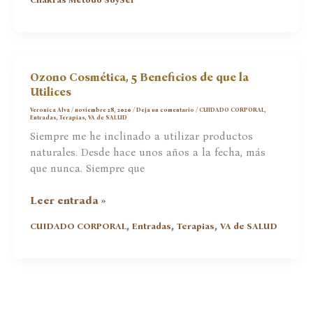
masajes
Energéticos
Ozono Cosmética, 5 Beneficios de que la
Utilices
Veronica Alva
/
noviembre 28, 2020
/
Deja un comentario
/
CUIDADO CORPORAL
,
Entradas
,
Terapias
,
VA de SALUD
Siempre me he inclinado a utilizar productos
naturales. Desde hace unos años a la fecha, más
que nunca. Siempre que
Ozono
Leer entrada »
Cosmética,
,
,
,
CUIDADO CORPORAL
Entradas
Terapias
VA de SALUD
5
Beneficios
de
que
la
Utilices