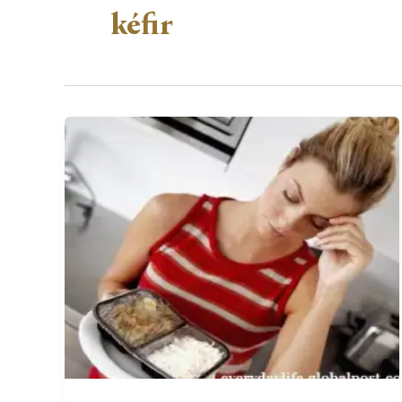
kéfir