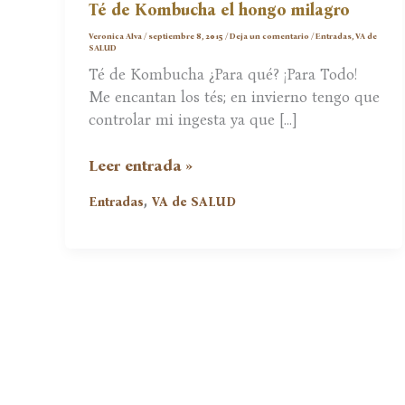
Té de Kombucha el hongo milagro
Veronica Alva
/
septiembre 8, 2015
/
Deja un comentario
/
Entradas
,
VA de
SALUD
Té de Kombucha ¿Para qué? ¡Para Todo!
Me encantan los tés; en invierno tengo que
controlar mi ingesta ya que […]
Té
Leer entrada »
de
,
Entradas
VA de SALUD
Kombucha
el
hongo
milagro