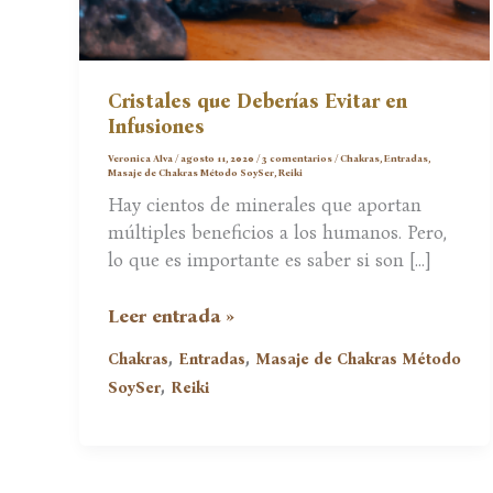
Cristales que Deberías Evitar en
Infusiones
Veronica Alva
/
agosto 11, 2020
/
3 comentarios
/
Chakras
,
Entradas
,
Masaje de Chakras Método SoySer
,
Reiki
Hay cientos de minerales que aportan
múltiples beneficios a los humanos. Pero,
lo que es importante es saber si son […]
Cristales
Leer entrada »
que
,
,
Chakras
Entradas
Masaje de Chakras Método
Deberías
,
SoySer
Reiki
Evitar
en
Infusiones