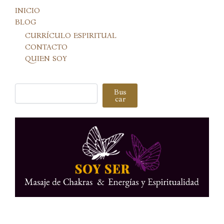
INICIO
BLOG
CURRÍCULO ESPIRITUAL
CONTACTO
QUIEN SOY
Buscar
Bus
car