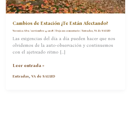
Cambios de Estación ¿Te Están Afectando?
Veronica Alva
/
noviembre 4, 2018
/
Deja un comentario
/
Entradas
,
VA de SALUD
Las exigencias del día a día pueden hacer que nos
olvidemos de la auto-observación y continuemos
con el ajetreado ritmo […]
Cambios
Leer entrada »
de
,
Entradas
VA de SALUD
Estación
¿Te
Están
Afectando?