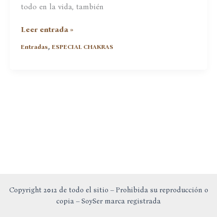
todo en la vida, también
Chakras
Leer entrada »
y
,
Entradas
ESPECIAL CHAKRAS
Ayurveda
Descubre
los
Alimentos
que
los
Nutren
Copyright 2012 de todo el sitio – Prohibida su reproducción o
copia – SoySer marca registrada