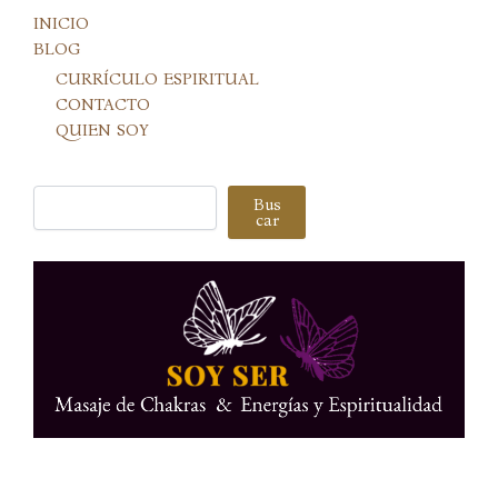
INICIO
BLOG
CURRÍCULO ESPIRITUAL
CONTACTO
QUIEN SOY
Buscar
Bus
car