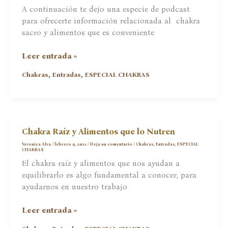
A continuación te dejo una especie de podcast
para ofrecerte información relacionada al chakra
sacro y alimentos que es conveniente
Chakra
Leer entrada »
Sacro
,
,
Chakras
Entradas
ESPECIAL CHAKRAS
y
Alimentos
para
su
Nutrición
Chakra Raíz y Alimentos que lo Nutren
Veronica Alva
/
febrero 9, 2021
/
Deja un comentario
/
Chakras
,
Entradas
,
ESPECIAL
CHAKRAS
El chakra raíz y alimentos que nos ayudan a
equilibrarlo es algo fundamental a conocer, para
ayudarnos en nuestro trabajo
Chakra
Leer entrada »
Raíz