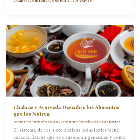
,
,
Chakras
Entradas
ESPECIAL CHAKRAS
y
Alimentos
que
lo
Nutren
Chakras y Ayurveda Descubre los Alimentos
que los Nutren
Veronica Alva
/
noviembre 28, 2020
/
1 comentario
/
Entradas
,
ESPECIAL CHAKRAS
El sistema de los siete chakras principales tiene
características que se consideran generales y como