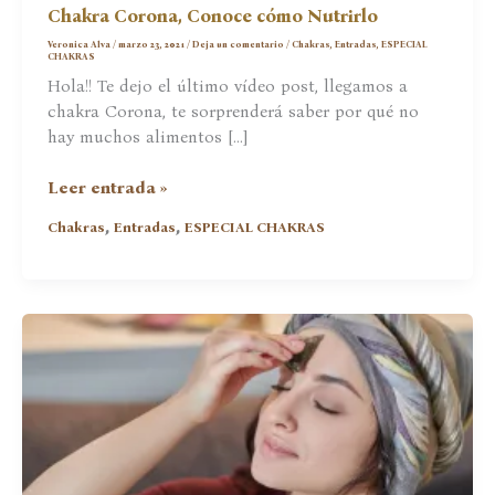
Chakra Corona, Conoce cómo Nutrirlo
Veronica Alva
/
marzo 23, 2021
/
Deja un comentario
/
Chakras
,
Entradas
,
ESPECIAL
CHAKRAS
Hola!! Te dejo el último vídeo post, llegamos a
chakra Corona, te sorprenderá saber por qué no
hay muchos alimentos […]
Chakra
Leer entrada »
Corona,
,
,
Chakras
Entradas
ESPECIAL CHAKRAS
Conoce
cómo
Nutrirlo