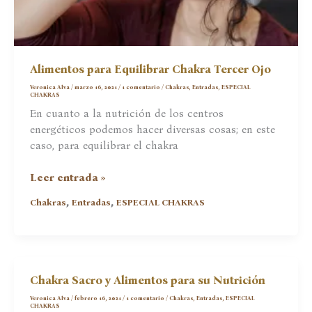
Alimentos para Equilibrar Chakra Tercer Ojo
Veronica Alva
/
marzo 16, 2021
/
1 comentario
/
Chakras
,
Entradas
,
ESPECIAL
CHAKRAS
En cuanto a la nutrición de los centros
energéticos podemos hacer diversas cosas; en este
caso, para equilibrar el chakra
Alimentos
Leer entrada »
para
,
,
Chakras
Entradas
ESPECIAL CHAKRAS
Equilibrar
Chakra
Tercer
Ojo
Chakra Sacro y Alimentos para su Nutrición
Veronica Alva
/
febrero 16, 2021
/
1 comentario
/
Chakras
,
Entradas
,
ESPECIAL
CHAKRAS