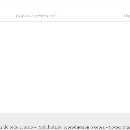
Correo
Web
electrónico*
2 de todo el sitio – Prohibida su reproducción o copia – SoySer ma