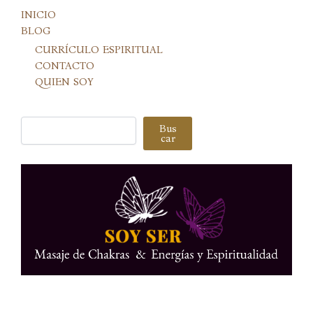
INICIO
BLOG
CURRÍCULO ESPIRITUAL
CONTACTO
QUIEN SOY
Buscar
Bus
car