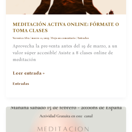
MEDITACIÓN ACTIVA ONLINE: FÓRMATE O
TOMA CLASES
Veronica Alva
/
marzo 11, 2025
/
Deja un comentario
/
Entradas
Aprovecha la pre-venta antes del 19 de marzo, a un
valor súper accesible! Asiste a 8 clases online de
meditación
MEDITACIÓN
Leer entrada »
ACTIVA
Entradas
ONLINE:
FÓRMATE
O
TOMA
CLASES