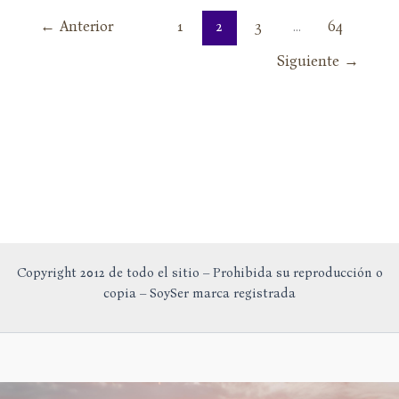
propio
←
Anterior
1
2
3
…
64
Siguiente
→
Copyright 2012 de todo el sitio – Prohibida su reproducción o
copia – SoySer marca registrada