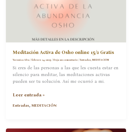
Meditación Activa de Osho online 15/2 Gratis
Veronica Alva
/
febrero 14, 2025
/
Deja un comentario
/
Entradas
,
MEDITACIÓN
Si eres de las personas a las que les cuesta estar en
silencio para meditar, las meditaciones activas
pueden ser tu solución. Así me ocurrió a mi.
Meditación
Leer entrada »
Activa
,
Entradas
MEDITACIÓN
de
Osho
online
15/2