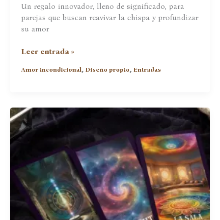
Un regalo innovador, lleno de significado, para
parejas que buscan reavivar la chispa y profundizar
su amor
Tarot
Leer entrada »
«Ecos
,
,
Amor incondicional
Diseño propio
Entradas
del
Corazón»
(pídelo
para
San
Valentín)