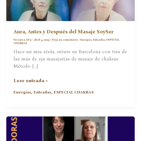
Aura, Antes y Después del Masaje SoySer
Veronica Alva
/
abril 4, 2025
/
Deja un comentario
/
Energías
,
Entradas
,
ESPECIAL
CHAKRAS
Hace un mes atrás, estuve en Barcelona con tres de
las más de 150 masajistas de masaje de chakras
Método […]
Aura,
Leer entrada »
Antes
,
,
Energías
Entradas
ESPECIAL CHAKRAS
y
Después
del
Masaje
SoySer