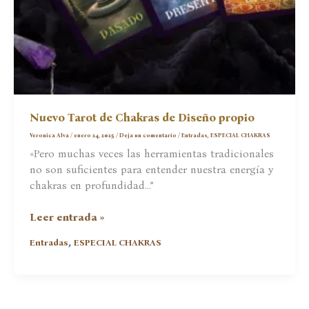
Nuevo Tarot de Chakras de Diseño propio
Veronica Alva
/
enero 24, 2025
/
Deja un comentario
/
Entradas
,
ESPECIAL CHAKRAS
«Pero muchas veces las herramientas tradicionales
no son suficientes para entender nuestra energía y
chakras en profundidad…”
Nuevo
Leer entrada »
Tarot
,
Entradas
ESPECIAL CHAKRAS
de
Chakras
de
Diseño