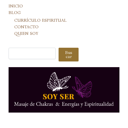
INICIO
BLOG
CURRÍCULO ESPIRITUAL
CONTACTO
QUIEN SOY
Buscar
Bus
car