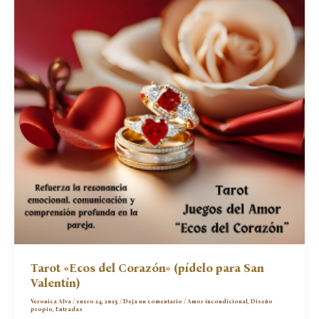
Gratis
Tarot «Ecos del Corazón» (pídelo para San
Valentín)
Veronica Alva
/
enero 24, 2025
/
Deja un comentario
/
Amor incondicional
,
Diseño
propio
,
Entradas