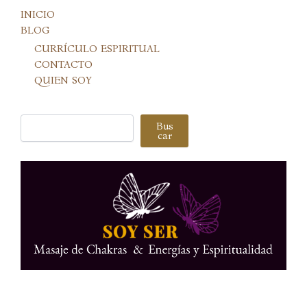
INICIO
BLOG
CURRÍCULO ESPIRITUAL
CONTACTO
QUIEN SOY
Buscar
Bus
car