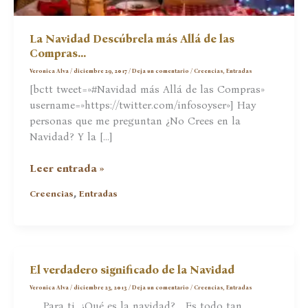
La Navidad Descúbrela más Allá de las
Compras…
Veronica Alva
/
diciembre 29, 2017
/
Deja un comentario
/
Creencias
,
Entradas
[bctt tweet=»#Navidad más Allá de las Compras»
username=»https://twitter.com/infosoyser»] Hay
personas que me preguntan ¿No Crees en la
Navidad? Y la […]
La
Leer entrada »
Navidad
,
Creencias
Entradas
Descúbrela
más
Allá
de
las
El verdadero significado de la Navidad
Compras…
Veronica Alva
/
diciembre 23, 2013
/
Deja un comentario
/
Creencias
,
Entradas
Para ti, ¿Qué es la navidad? Es todo tan