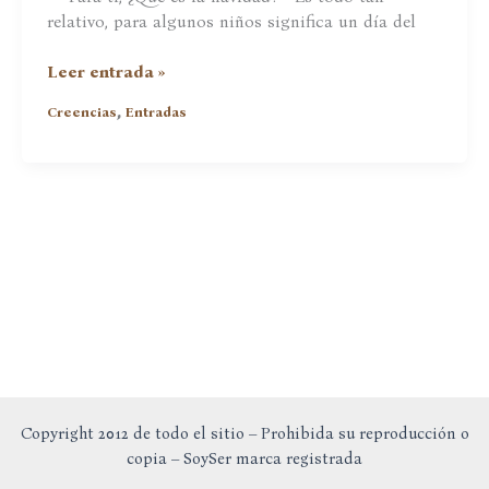
relativo, para algunos niños significa un día del
El
Leer entrada »
verdadero
,
Creencias
Entradas
significado
de
la
Navidad
Copyright 2012 de todo el sitio – Prohibida su reproducción o
copia – SoySer marca registrada