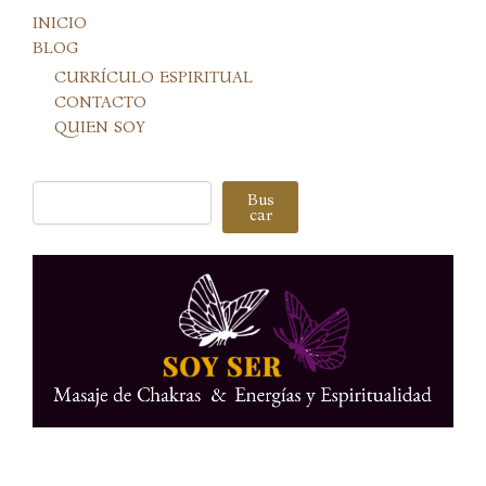
INICIO
BLOG
CURRÍCULO ESPIRITUAL
CONTACTO
QUIEN SOY
Buscar
Bus
car