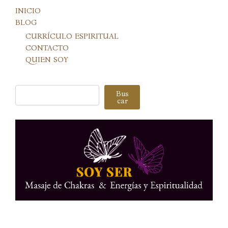
INICIO
BLOG
CURRÍCULO ESPIRITUAL
CONTACTO
QUIEN SOY
Buscar
Bus
car