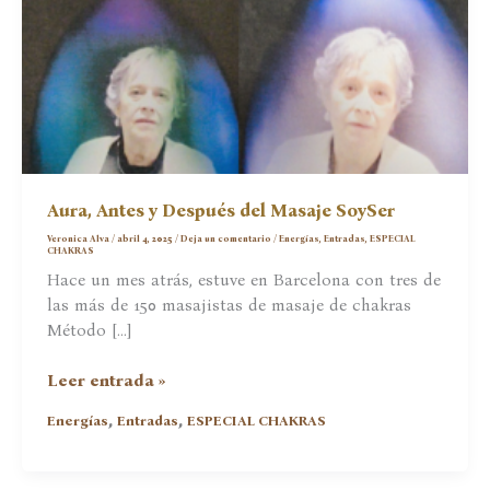
Aura, Antes y Después del Masaje SoySer
Veronica Alva
/
abril 4, 2025
/
Deja un comentario
/
Energías
,
Entradas
,
ESPECIAL
CHAKRAS
Hace un mes atrás, estuve en Barcelona con tres de
las más de 150 masajistas de masaje de chakras
Método […]
Aura,
Leer entrada »
Antes
,
,
Energías
Entradas
ESPECIAL CHAKRAS
y
Después
del