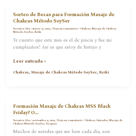
Masaje
SoySer
Sorteo de Becas para Formación Masaje de
Chakras Método SoySer
Veronica Alva
/
marzo 17, 2023
/
Deja un comentario
/
Chakras
,
Masaje de Chakras
Método SoySer
,
Reiki
Te cuento que este mes es el de piscis y fue mi
cumpleaños!! Así es que estoy de festejo y
Sorteo
Leer entrada »
de
,
,
Chakras
Masaje de Chakras Método SoySer
Reiki
Becas
para
Formación
Masaje
de
Formación Masaje de Chakras MSS Black
Chakras
Friday? O…
Método
Veronica Alva
/
noviembre 9, 2022
/
Deja un comentario
/
Chakras
,
Entradas
,
Masaje de
SoySer
Chakras Método SoySer
,
Terapias
Muchos de ustedes que me leen cada día, son