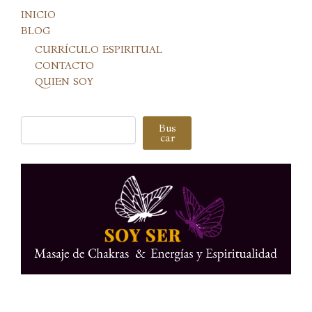
INICIO
BLOG
CURRÍCULO ESPIRITUAL
CONTACTO
QUIEN SOY
Buscar
Bus
car