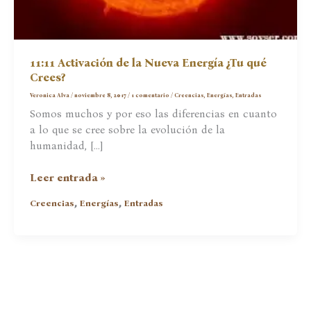
11:11 Activación de la Nueva Energía ¿Tu qué
Crees?
Veronica Alva
/
noviembre 8, 2017
/
1 comentario
/
Creencias
,
Energías
,
Entradas
Somos muchos y por eso las diferencias en cuanto
a lo que se cree sobre la evolución de la
humanidad, […]
11:11
Leer entrada »
Activación
,
,
Creencias
Energías
Entradas
de
la
Nueva
Energía
¿Tu
qué
Crees?