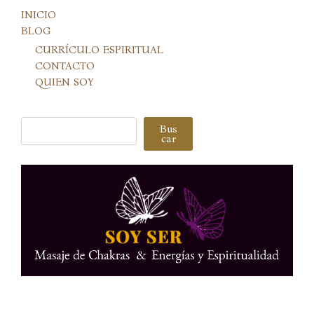
INICIO
BLOG
CURRÍCULO ESPIRITUAL
CONTACTO
QUIEN SOY
Buscar
Bus
car