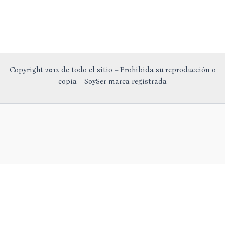
Copyright 2012 de todo el sitio – Prohibida su reproducción o
copia – SoySer marca registrada
En calidad de Afiliado de Amazon, obtengo ingresos por las
compras adscritas que cumplen los requisitos aplicables.
Aviso Legal
Política de Privacidad
Política de Cookies
Configuración de Cookies