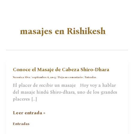
masajes en Rishikesh
Conoce el Masaje de Cabeza Shiro-Dhara
Veronica Alva
/
septiembre 6, 2013
/
Deja un comentario
/
Entradas
El placer de recibir un masaje Hoy voy a hablar
del masaje hindú Shiro-dhara, uno de los grandes
placeres […]
Conoce
Leer entrada »
el
Entradas
Masaje
de