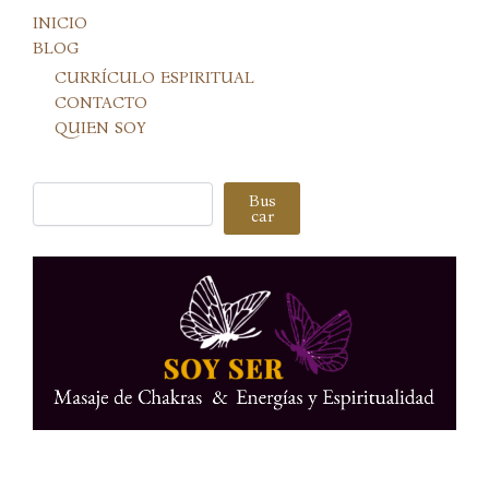
INICIO
BLOG
CURRÍCULO ESPIRITUAL
CONTACTO
QUIEN SOY
Buscar
Bus
car