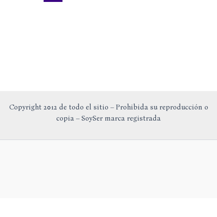
Copyright 2012 de todo el sitio – Prohibida su reproducción o
copia – SoySer marca registrada
En calidad de Afiliado de Amazon, obtengo ingresos por las