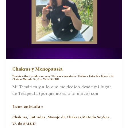
Chakras y Menopausia
Veronica Alva
/
octubre 10, 2025
/
Deja un comentario
/
Chakras
,
Entradas
,
Masaje de
Chakras Método SoySer
,
VA de SALUD
Mi Temática y a lo que me dedico desde mi lugar
de Terapeuta (porque no es a lo único) son
Chakras
Leer entrada »
y
,
,
,
Chakras
Entradas
Masaje de Chakras Método SoySer
Menopausia
VA de SALUD