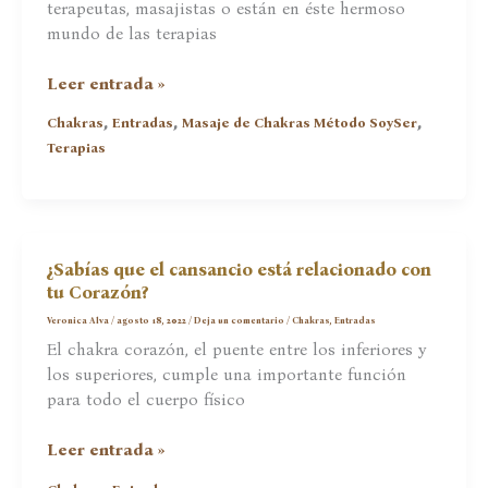
terapeutas, masajistas o están en éste hermoso
mundo de las terapias
Formación
Leer entrada »
Masaje
,
,
,
Chakras
Entradas
Masaje de Chakras Método SoySer
de
Terapias
Chakras
MSS
Black
Friday?
O…
¿Sabías que el cansancio está relacionado con
tu Corazón?
Veronica Alva
/
agosto 18, 2022
/
Deja un comentario
/
Chakras
,
Entradas
El chakra corazón, el puente entre los inferiores y
los superiores, cumple una importante función
para todo el cuerpo físico
¿Sabías
Leer entrada »
que