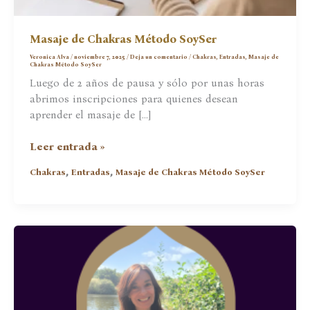
Masaje de Chakras Método SoySer
Veronica Alva
/
noviembre 7, 2025
/
Deja un comentario
/
Chakras
,
Entradas
,
Masaje de
Chakras Método SoySer
Luego de 2 años de pausa y sólo por unas horas
abrimos inscripciones para quienes desean
aprender el masaje de […]
Masaje
Leer entrada »
de
,
,
Chakras
Entradas
Masaje de Chakras Método SoySer
Chakras
Método
SoySer