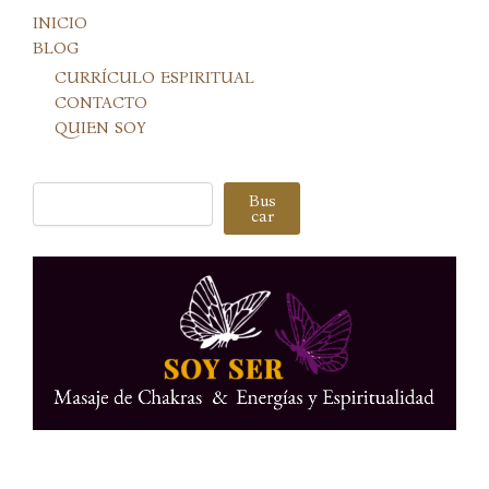
INICIO
BLOG
CURRÍCULO ESPIRITUAL
CONTACTO
QUIEN SOY
Buscar
Bus
car