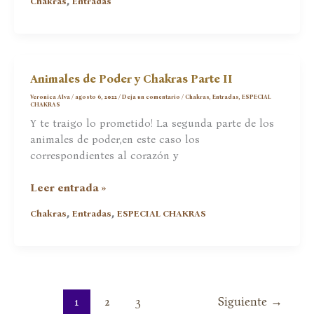
,
Chakras
Entradas
el
cansancio
está
relacionado
con
Animales de Poder y Chakras Parte II
tu
Veronica Alva
/
agosto 6, 2022
/
Deja un comentario
/
Chakras
,
Entradas
,
ESPECIAL
Corazón?
CHAKRAS
Y te traigo lo prometido! La segunda parte de los
animales de poder,en este caso los
correspondientes al corazón y
Animales
Leer entrada »
de
,
,
Chakras
Entradas
ESPECIAL CHAKRAS
Poder
y
Chakras
Parte
II
1
2
3
Siguiente
→