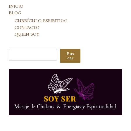
INICIO
BLOG
CURRÍCULO ESPIRITUAL
CONTACTO
QUIEN SOY
Buscar
Bus
car