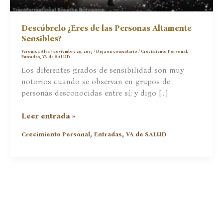
Descúbrelo ¿Eres de las Personas Altamente
Sensibles?
Veronica Alva
/
noviembre 29, 2017
/
Deja un comentario
/
Crecimiento Personal
,
Entradas
,
VA de SALUD
Los diferentes grados de sensibilidad son muy
notorios cuando se observan en grupos de
personas desconocidas entre sí; y digo […]
Descúbrelo
Leer entrada »
¿Eres
,
,
Crecimiento Personal
Entradas
VA de SALUD
de
las
Personas
Altamente
Sensibles?