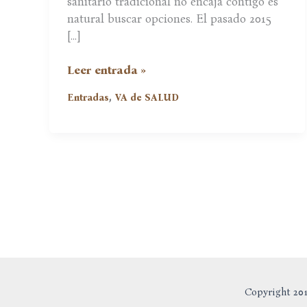
sanitario tradicional no encaja contigo es
natural buscar opciones. El pasado 2015
[…]
El
Leer entrada »
Sistema
,
Entradas
VA de SALUD
Sanitario
Está
Enfermo
Copyright 201